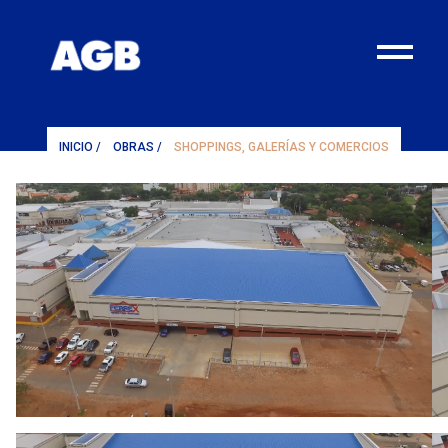
¨
INICIO
/
OBRAS
/
SHOPPINGS, GALERÍAS Y COMERCIOS