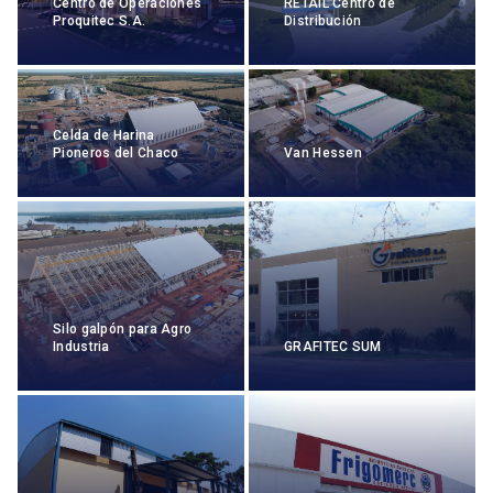
Centro de Operaciones
RETAIL Centro de
Proquitec S.A.
Distribución
Celda de Harina
Pioneros del Chaco
Van Hessen
Silo galpón para Agro
Industria
GRAFITEC SUM