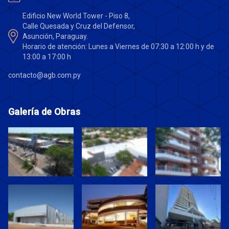
Edificio New World Tower - Piso 8,
Calle Quesada y Cruz del Defensor,
Asunción, Paraguay.
Horario de atención: Lunes a Viernes de 07:30 a 12:00 h y de
13:00 a 17:00 h
contacto@agb.com.py
Galería de Obras