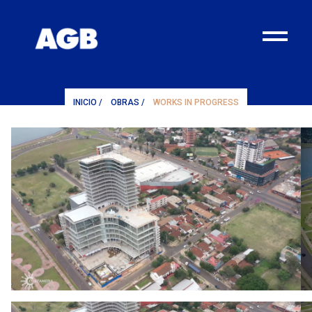
¨
INICIO
/
OBRAS
/
WORKS IN PROGRESS